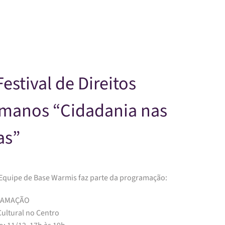
Skip to main content
Festival de Direitos
manos “Cidadania nas
as”
Equipe de Base Warmis faz parte da programação:
RAMAÇÃO
Cultural no Centro