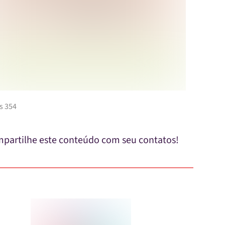
s 354
partilhe este conteúdo com seu contatos!