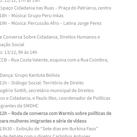
: 11/12, 17h às 19h
Espaço Cidadania nas Ruas – Praça do Patriarca, centro
 18h – Música: Grupo Peru Inkas
19h – Música: Percussão Afro – Latina Jorge Perez
e Conversa Sobre Cidadania, Direitos Humanos e
pação Social
: 13/12, 9h às 14h
 CCB – Rua Costa Valente, esquina com a Rua Coimbra,
 Dança: Grupo Kantuta Bolívia
11h – Diálogo Social: Território de Direito
gério Sottili, secretário municipal de Direitos
 e Cidadania, e Paulo Illes, coordenador de Políticas
igrantes da SMDHC
 12h – Roda de conversa com Warmis sobre políticas de
para mulheres imigrantes e série de vídeos
13h30 – Exibição de “Sete dias em Burkina Faso”
a de debate com o diretor Carlinhos Antunes