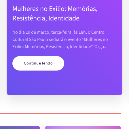
Mulheres no Exílio: Memórias,
Resistência, Identidade
No dia 19 de março, terça-feira, às 18h, o Centro
Cultural São Paulo sediará o evento "Mulheres no
Exílio: Memórias, Resistência, Identidade". Orga...
Continue lendo