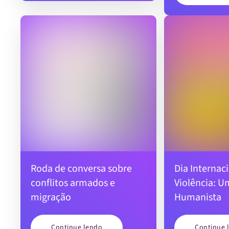
Roda de conversa sobre
Dia Internac
conflitos armados e
Violência: 
migração
Humanista
Continue lendo
Continue 