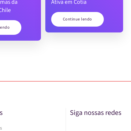
timas da
Ativa em Cotia
Chile
Continue lendo
lendo
s
Siga nossas redes
s