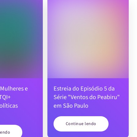
 Mulheres e
Estreia do Episódio 5 da
TQI+
Série "Ventos do Peabiru"
olíticas
em São Paulo
Continue lendo
lendo