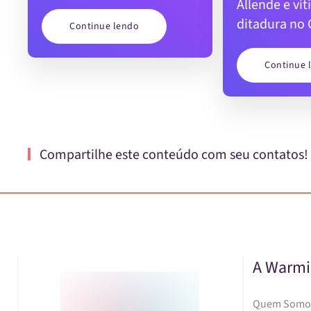
Allende e ví
ditadura no 
Continue lendo
Continue 
Compartilhe este conteúdo com seu contatos!
A Warmi
Quem Somo