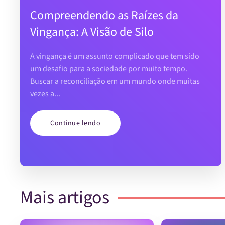
Compreendendo as Raízes da
Vingança: A Visão de Silo
A vingança é um assunto complicado que tem sido
um desafio para a sociedade por muito tempo.
Buscar a reconciliação em um mundo onde muitas
vezes a...
Continue lendo
Mais artigos