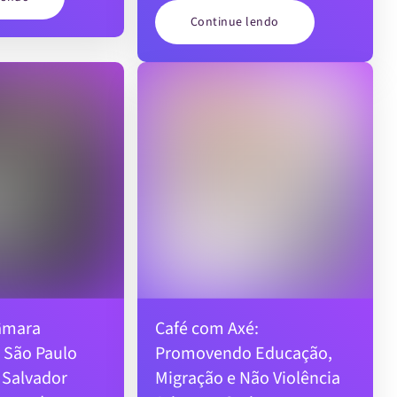
Continue lendo
âmara
Café com Axé:
 São Paulo
Promovendo Educação,
Salvador
Migração e Não Violência