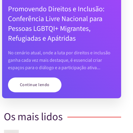
Promovendo Direitos e Inclusão:
Conferência Livre Nacional para
Pessoas LGBTQI+ Migrantes,
Refugiadas e Apátridas
No cenário atual, onde a luta por direitos e inclusão
ganha cada vez mais destaque, é essencial criar
espaços para o diálogo e a participação ativa...
Continue lendo
Os mais lidos