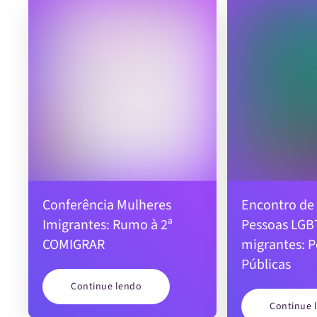
Conferência Mulheres
Encontro de
Imigrantes: Rumo à 2ª
Pessoas LGB
COMIGRAR
migrantes: P
Públicas
Continue lendo
Continue 