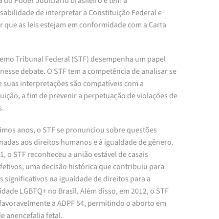
do Poder Judiciário brasileiro e tem a
abilidade de interpretar a Constituição Federal e
ir que as leis estejam em conformidade com a Carta
.
emo Tribunal Federal (STF) desempenha um papel
 nesse debate. O STF tem a competência de analisar se
 e suas interpretações são compatíveis com a
uição, a fim de prevenir a perpetuação de violações de
s.
timos anos, o STF se pronunciou sobre questões
onadas aos direitos humanos e à igualdade de gênero.
1, o STF reconheceu a união estável de casais
etivos, uma decisão histórica que contribuiu para
 significativos na igualdade de direitos para a
dade LGBTQ+ no Brasil. Além disso, em 2012, o STF
 favoravelmente a ADPF 54, permitindo o aborto em
e anencefalia fetal.