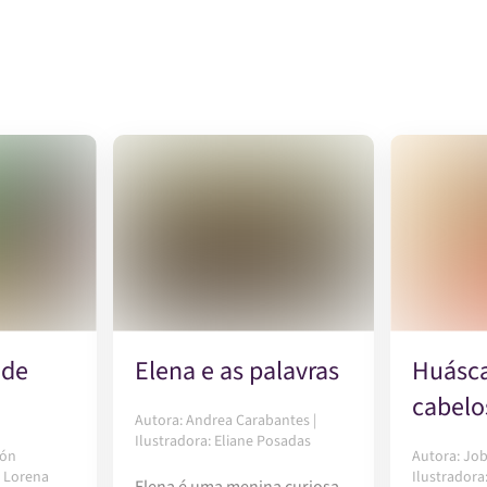
 de
Elena e as palavras
Huásca
cabelos
Autora: Andrea Carabantes |
Ilustradora: Eliane Posadas
cón
Autora: Jo
: Lorena
Ilustradora
Elena é uma menina curiosa