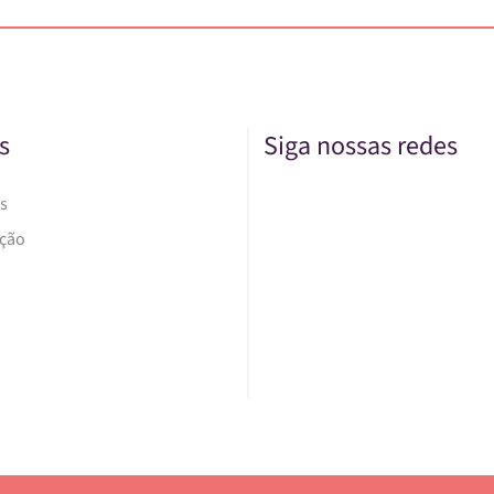
s
Siga nossas redes
s
Ação