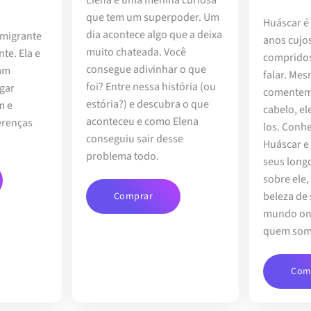
que tem um superpoder. Um
Huáscar é
dia acontece algo que a deixa
 migrante
anos cujo
muito chateada. Você
te. Ela e
compridos
consegue adivinhar o que
tam
falar. Me
foi? Entre nessa história (ou
gar
comentem 
estória?) e descubra o que
m e
cabelo, el
aconteceu e como Elena
erenças
los. Conhe
conseguiu sair desse
Huáscar e
problema todo.
seus long
sobre ele,
beleza de
Comprar
mundo on
quem som
Com