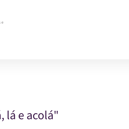
 e
 lá e acolá"