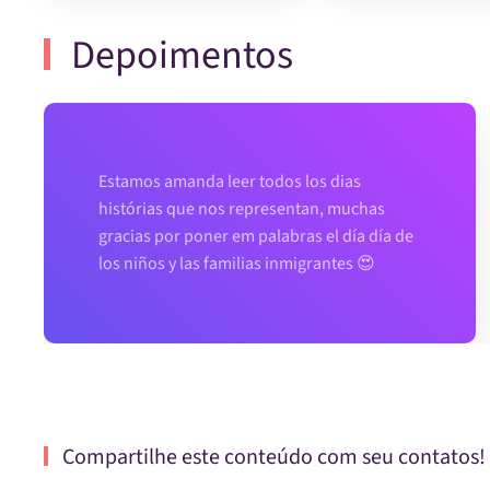
Depoimentos
Estamos amanda leer todos los dias
histórias que nos representan, muchas
gracias por poner em palabras el día día de
los niños y las familias inmigrantes 😍
Compartilhe este conteúdo com seu contatos!