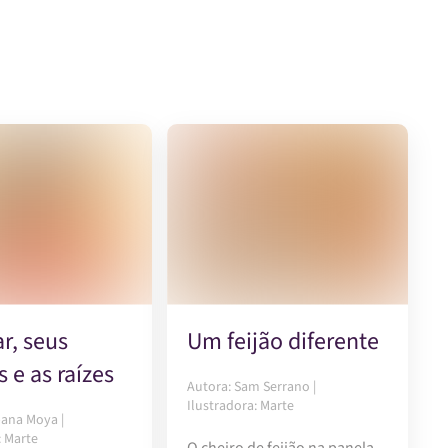
r, seus
Um feijão diferente
 e as raízes
Autora: Sam Serrano |
Ilustradora: Marte
bana Moya |
: Marte
O cheiro de feijão na panela