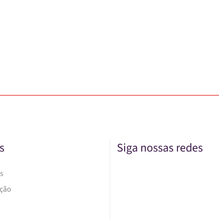
s
Siga nossas redes
s
Ação