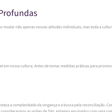
Profundas
s mudar não apenas nossas atitudes individuais, mas toda a cultura
pel em nossa cultura. Antes de tomar medidas práticas para promov
taca a complexidade da vingança e a busca pela reconciliação. Com
 Ao considerarmos as visões de Silo, estamos equipados com uma c