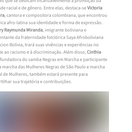
ais que se dedicam incansavelmente à promoção da
de racial e de gênero. Entre elas, destaca-se
Victoria
ra
, cantora e compositora colombiana, que encontrou
ca afro-latina sua identidade e forma de expressão.
ry Raymunda Miranda
, imigrante boliviana e
ntante da fraternidade folclórica Saya Afroboliviana
cion Bolivia, trará suas vivências e experiências no
e ao racismo e à discriminação. Além disso,
Cinthia
, fundadora do samba Negras em Marcha e participante
da marcha das Mulheres Negras de São Paulo e marcha
l de Mulheres, também estará presente para
ilhar sua trajetória e contribuições.