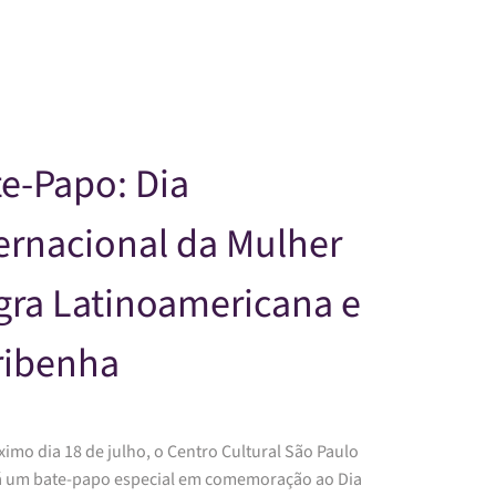
Skip to main content
e-Papo: Dia
ernacional da Mulher
gra Latinoamericana e
ribenha
imo dia 18 de julho, o Centro Cultural São Paulo
á um bate-papo especial em comemoração ao Dia