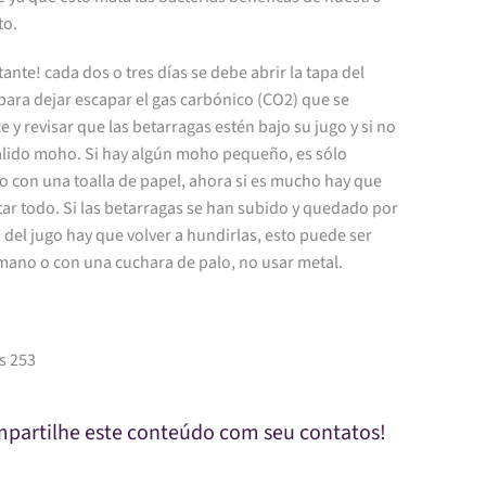
to.
ante! cada dos o tres días se debe abrir la tapa del
para dejar escapar el gas carbónico (CO2) que se
 y revisar que las betarragas estén bajo su jugo y si no
salido moho. Si hay algún moho pequeño, es sólo
lo con una toalla de papel, ahora si es mucho hay que
ar todo. Si las betarragas se han subido y quedado por
del jugo hay que volver a hundirlas, esto puede ser
 mano o con una cuchara de palo, no usar metal.
s 253
partilhe este conteúdo com seu contatos!