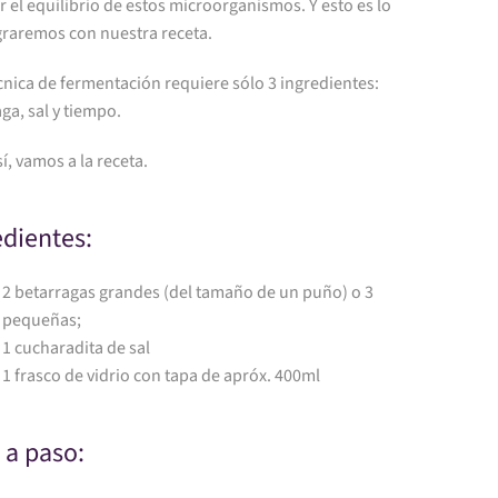
 el equilibrio de estos microorganismos. Y esto es lo
graremos con nuestra receta.
cnica de fermentación requiere sólo 3 ingredientes:
ga, sal y tiempo.
í, vamos a la receta.
edientes:
2 betarragas grandes (del tamaño de un puño) o 3
pequeñas;
1 cucharadita de sal
1 frasco de vidrio con tapa de apróx. 400ml
 a paso: