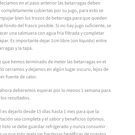
ecíamos en el paso anterior las betarragas deben
 completamente cubiertas por su jugo, para esto se
mpujar bien los trozos de betarraga para que queden
al fondo del frasco posible. Si no hay jugo suficiente, se
cer una salmuera con agua fría filtrada y completar
apar. Es importante dejar 1cm libre (sin líquido) entre
arragas y la tapa.
z que hemos terminado de meter las betarragas en el
 lo cerramos y dejamos en algún lugar oscuro, lejos de
er fuente de calor.
o, ahora deberemos esperar por lo menos 1 semana para
los resultados.
l es dejarlo desde 15 días hasta 1 mes para que la
ación sea completa y el sabor y beneficios óptimos.
z listo se debe guardar refrigerado y nunca consumir
e ya que esto mata las bacterias benéficas de nuestro