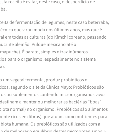
esta receita é evitar, neste caso, o desperdício de
aba.
ceita de fermentação de legumes, neste caso beterraba,
técnica que virou moda nos últimos anos, mas que é
ral em todas as culturas (do Kimchi coreano, passando
hucrute alemão, Pulque mexicano até o
mapuche). É barato, simples e traz inúmeros
cios para o organismo, especialmente no sistema
vo.
 um vegetal fermenta, produz probióticos e
icos, segundo o site da Clínica Mayo: Probióticos são
tos ou suplementos contendo microorganismos vivos
 destinam a manter ou melhorar as bactérias “boas”
biota normal) no organismo. Prebióticos são alimentos
mente ricos em fibras) que atuam como nutrientes para
obiota humana. Os prebióticos são utilizados com a
ão de melhorar o equilíbrio destes microorganismos. E