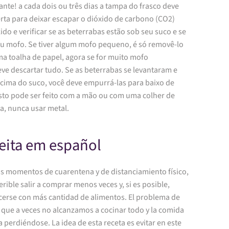
nte! a cada dois ou três dias a tampa do frasco deve
rta para deixar escapar o dióxido de carbono (CO2)
do e verificar se as beterrabas estão sob seu suco e se
iu mofo. Se tiver algum mofo pequeno, é só removê-lo
a toalha de papel, agora se for muito mofo
ve descartar tudo. Se as beterrabas se levantaram e
acima do suco, você deve empurrá-las para baixo de
isto pode ser feito com a mão ou com uma colher de
a, nunca usar metal.
eita em español
os momentos de cuarentena y de distanciamiento físico,
erible salir a comprar menos veces y, si es posible,
cerse con más cantidad de alimentos. El problema de
 que a veces no alcanzamos a cocinar todo y la comida
 perdiéndose. La idea de esta receta es evitar en este