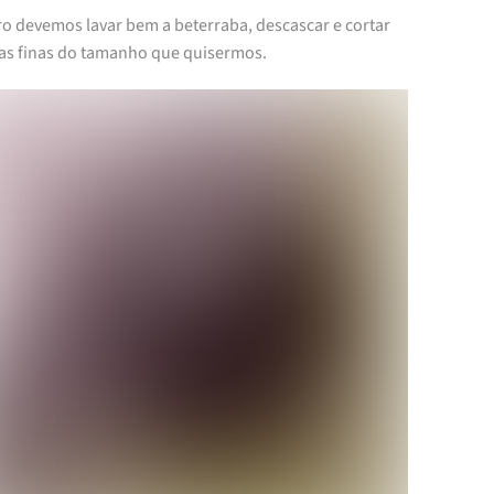
ro devemos lavar bem a beterraba, descascar e cortar
ias finas do tamanho que quisermos.