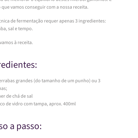
o que vamos conseguir com a nossa receita.
écnica de fermentação requer apenas 3 ingredientes:
ba, sal e tempo.
vamos à receita.
redientes:
terrabas grandes (do tamanho de um punho) ou 3
as;
her de chá de sal
sco de vidro com tampa, aprox. 400ml
so a passo: