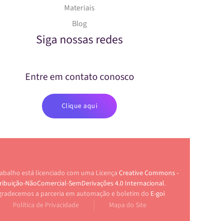
Materiais
Blog
Siga nossas redes
Entre em contato conosco
Clique aqui
rabalho está licenciado com uma Licença
Creative Commons -
ribuição-NãoComercial-SemDerivações 4.0 Internacional
.
gradecemos a parceria em automação e boletim do
E-goi
Política de Privacidade
Mapa do Site