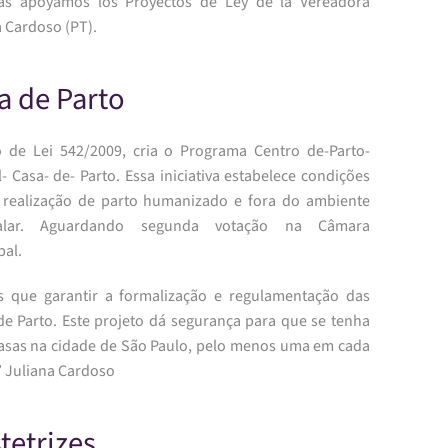
as apoyamos los Proyectos de Ley de la Vereadora
a Cardoso (PT).
a de Parto
o de Lei 542/2009, cria o Programa Centro de-Parto-
 Casa- de- Parto. Essa iniciativa estabelece condições
 realização de parto humanizado e fora do ambiente
talar. Aguardando segunda votação na Câmara
pal.
 que garantir a formalização e regulamentação das
de Parto. Este projeto dá segurança para que se tenha
asas na cidade de São Paulo, pelo menos uma em cada
” Juliana Cardoso
tetrizes