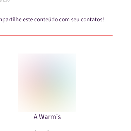
s 236
partilhe este conteúdo com seu contatos!
A Warmis