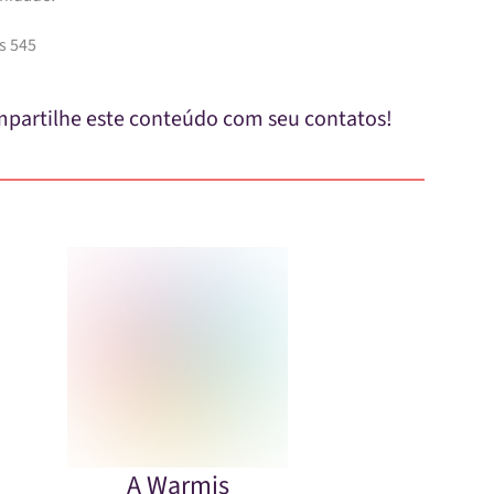
s 545
partilhe este conteúdo com seu contatos!
A Warmis