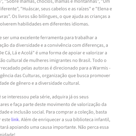
a", "Sobre lhamas, choclos, lhamas e montanhas", "Um
diferente", "Huáscar, seus cabelos e as raízes" e "Elena e
vras". Os livros são bilíngues, o que ajuda as crianças a
olverem habilidades em diferentes idiomas.
e ser uma excelente ferramenta para trabalhar a
ação da diversidade e a convivência com diferenças, a
De Cá, Lá e Acolá" é uma forma de apoiar e valorizar a
ão cultural de mulheres imigrantes no Brasil. Todo o
arrecadado pelas autoras é direcionado para a Warmis -
gência das Culturas, organização que busca promover
dade de gênero e a diversidade cultural.
 se interessou pela série, adquira já os seus
ares e faça parte deste movimento de valorização da
dade e inclusão social. Para comprar a coleção, basta
r este
link
. Além de enriquecer a sua biblioteca infantil,
stará apoiando uma causa importante. Não perca essa
nidade!