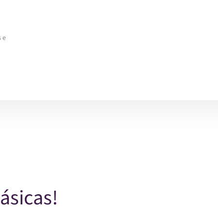
 e
ásicas!