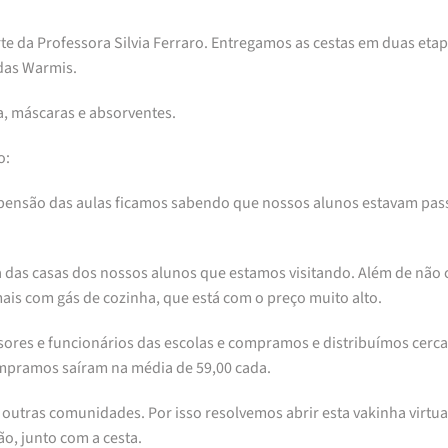
e da Professora Silvia Ferraro. Entregamos as cestas em duas etapa
das Warmis.
a, máscaras e absorventes.
o:
spensão das aulas ficamos sabendo que nossos alunos estavam pa
 das casas dos nossos alunos que estamos visitando. Além de não
ais com gás de cozinha, que está com o preço muito alto.
ssores e funcionários das escolas e compramos e distribuímos cerc
compramos saíram na média de 59,00 cada.
outras comunidades. Por isso resolvemos abrir esta vakinha virt
o, junto com a cesta.