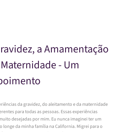
Skip to main content
Gravidez, a Amamentação
 Maternidade - Um
poimento
eriências da gravidez, do aleitamento e da maternidade
erentes para todas as pessoas. Essas experiências
muito desejadas por mim. Eu nunca im
aginei ter um
ão longe da minha família na California. Migrei para o