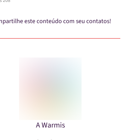
s 208
partilhe este conteúdo com seu contatos!
A Warmis