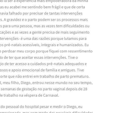
ão ia ser a experiência mais empoderadora da minha
as eu acabei me sentindo bem frágil e que de certa
avia falhado por precisar de tantas intervenções
s. A gravidez e o parto podem ser os processos mais
is para uma pessoa, mas as vezes tem dificuldades ou
cações e as vezes a gente precisa de mais seguimento
ntervenções- é uma das razões porque lutamos para
s pré-natais acessíveis, integrais e humanizados. Eu
ue perdoar meu corpo porque fiquei com ressentimento
to de ter que aceitar essas intervenções. Tive o
gio de ter acesso a cuidados pré-natais adequados e
osos e apoio emocional de família e amigues. Tive
sorte que não entrei em trabalho de parto prematuro.
al, meu filho, Diego, entrou nesse mundo no seu tempo,
 semanas de gestação no parto vaginal depois de 28
de trabalho na véspera de Carnaval.
do pessoal do hospital pesar e medir o Diego, eu