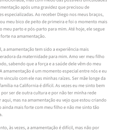
 emocionada, mas com medo das possíveis dificuldades
mentação após uma gravidez que precisou de
es especializadas. Ao receber Diego nos meus braços,
gou meu bico de peito de primeira e foi o momento mais
o meu parto e pós-parto para mim. Até hoje, ele segue
e forte na amamentação.
al, a amamentação tem sido a experiência mais
radora da maternidade para mim. Amo ver meu filho
ndo, sabendo que a força e a saúde dele vêm do meu
 A amamentação é um momento especial entre nós e eu
um vinculo com ele nas minhas raízes. Ser mãe longe da
amília na California é difícil. As vezes eu me sinto bem
 por ser de outra cultura e por não ter minha rede
ar aqui, mas na amamentação eu vejo que estou criando
 ainda mais forte com meu filho e não me sinto tão
a.
nto, às vezes, a amamentação é difícil, mas não por