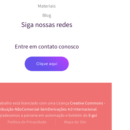
Materiais
Blog
Siga nossas redes
Entre em contato conosco
Clique aqui
rabalho está licenciado com uma Licença
Creative Commons -
ribuição-NãoComercial-SemDerivações 4.0 Internacional
.
gradecemos a parceria em automação e boletim do
E-goi
Política de Privacidade
Mapa do Site