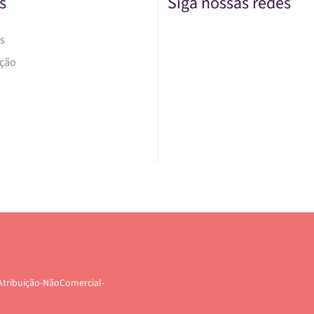
s
Siga nossas redes
s
Ação
Atribuição-NãoComercial-