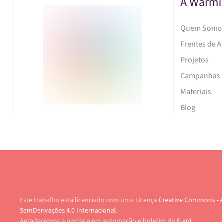
A Warmi
Quem Somo
Frentes de 
Projetos
Campanhas
Materiais
Blog
Este trabalho está licenciado com uma Licença
Creative Commons - 
SemDerivações 4.0 Internacional
.
Agradecemos a parceria em automação e boletim do
E-goi