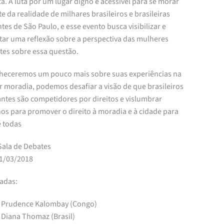
a. A luta por um lugar digno e acessível para se morar
te da realidade de milhares brasileiros e brasileiras
tes de São Paulo, e esse evento busca visibilizar e
tar uma reflexão sobre a perspectiva das mulheres
tes sobre essa questão.
heceremos um pouco mais sobre suas experiências na
r moradia, podemos desafiar a visão de que brasileiros
antes são competidores por direitos e vislumbrar
os para promover o direito à moradia e à cidade para
e todas
Sala de Debates
01/03/2018
adas:
Prudence Kalombay (Congo)
Diana Thomaz (Brasil)