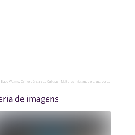
 Base Warmis: Convergência das Culturas
·
Mulheres Imigrantes e a luta por moradia em São Paulo (parte3)
eria de imagens