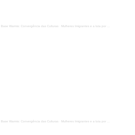
 Base Warmis: Convergência das Culturas
·
Mulheres Imigrantes e a luta por moradia em São Paulo (parte 1)
 Base Warmis: Convergência das Culturas
·
Mulheres Imigrantes e a luta por moradia em São Paulo (parte 2)