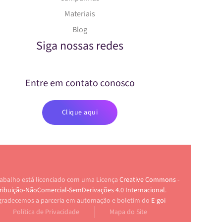
Materiais
Blog
Siga nossas redes
Entre em contato conosco
Clique aqui
rabalho está licenciado com uma Licença
Creative Commons -
ribuição-NãoComercial-SemDerivações 4.0 Internacional
.
gradecemos a parceria em automação e boletim do
E-goi
Política de Privacidade
Mapa do Site