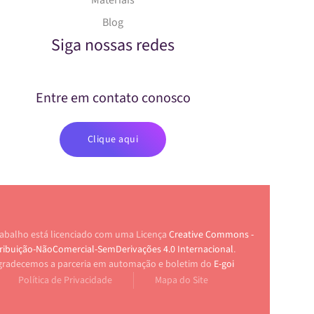
Materiais
Blog
Siga nossas redes
Entre em contato conosco
Clique aqui
rabalho está licenciado com uma Licença
Creative Commons -
ribuição-NãoComercial-SemDerivações 4.0 Internacional
.
gradecemos a parceria em automação e boletim do
E-goi
Política de Privacidade
Mapa do Site