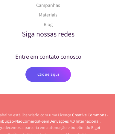
Campanhas
Materiais
Blog
Siga nossas redes
Entre em contato conosco
Clique aqui
rabalho está licenciado com uma Licença
Creative Commons -
ribuição-NãoComercial-SemDerivações 4.0 Internacional
.
gradecemos a parceria em automação e boletim do
E-goi