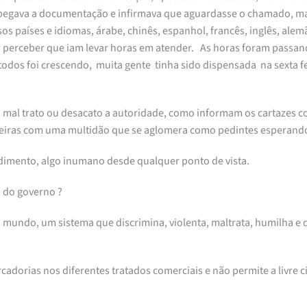
egava a documentação e infirmava que aguardasse o chamado, mai
 países e idiomas, árabe, chinês, espanhol, francês, inglês, alemã
por perceber que iam levar horas em atender. As horas foram passa
odos foi crescendo, muita gente tinha sido dispensada na sexta f
l trato ou desacato a autoridade, como informam os cartazes cola
cadeiras com uma multidão que se aglomera como pedintes esperan
dimento, algo inumano desde qualquer ponto de vista.
, do governo ?
do mundo, um sistema que discrimina, violenta, maltrata, humilha e
rcadorias nos diferentes tratados comerciais e não permite a livre