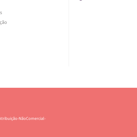
s
Ação
Atribuição-NãoComercial-