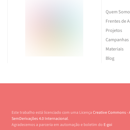
Quem Somo
Frentes de 
Projetos
Campanhas
Materiais
Blog
Este trabalho está licenciado com uma Licença
Creative Commons - 
SemDerivações 4.0 Internacional
.
Agradecemos a parceria em automação e boletim do
E-goi