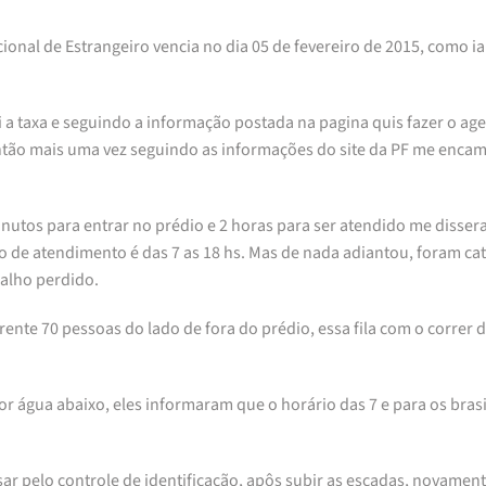
onal de Estrangeiro vencia no dia 05 de fevereiro de 2015, como ia 
uei a taxa e seguindo a informação postada na pagina quis fazer o 
então mais uma vez seguindo as informações do site da PF me enca
minutos para entrar no prédio e 2 horas para ser atendido me diss
o de atendimento é das 7 as 18 hs. Mas de nada adiantou, foram cat
balho perdido.
frente 70 pessoas do lado de fora do prédio, essa fila com o correr
r água abaixo, eles informaram que o horário das 7 e para os brasi
r pelo controle de identificação, apôs subir as escadas, novamente 