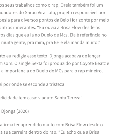
os seus trabalhos como o rap, Oreia também foi um
ndadores do Sarau Vira Lata, projeto responsável por
poesia para diversos pontos da Belo Horizonte por meio
ntros itinerantes. “Eu ouvia a Brisa Flow desde os
os dias que eu ia no Duelo de Mcs. Ela é referência no
 muita gente, pra mim, pra BH e ela manda muito.”
o eu redigia esse texto, Djonga acabava de lançar
m som. O single Sexta foi produzido por Coyote Beatz e
 a importância do Duelo de MCs para o rap mineiro.
i por onde se esconde a tristeza
elicidade tem casa: viaduto Santa Tereza”
, Djonga (2020)
 afirma ter aprendido muito com Brisa Flow desde o
da sua carreira dentro do rap. “Eu acho que a Brisa