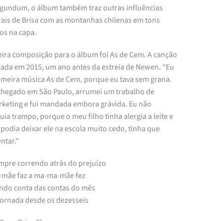
undum, o álbum também traz outras influências
rais de Brisa com as montanhas chilenas em tons
os na capa.
eira composição para o álbum foi As de Cem. A canção
nçada em 2015, um ano antes da estreia de Newen. “Eu
rimeira música As de Cem, porque eu tava sem grana.
chegado em São Paulo, arrumei um trabalho de
rketing e fui mandada embora grávida. Eu não
ia trampo, porque o meu filho tinha alergia a leite e
podia deixar ele na escola muito cedo, tinha que
tar.”
mpre correndo atrás do prejuízo
mãe faz a ma-ma-mãe fez
ndo conta das contas do mês
jornada desde os dezesseis