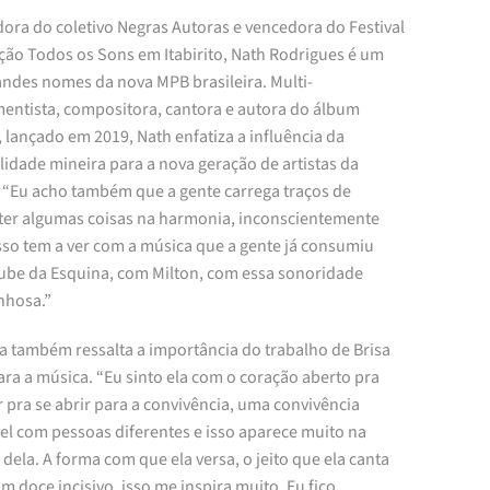
ora do coletivo Negras Autoras e vencedora do Festival
ção Todos os Sons em Itabirito, Nath Rodrigues é um
andes nomes da nova MPB brasileira. Multi-
mentista, compositora, cantora e autora do álbum
, lançado em 2019, Nath enfatiza a influência da
idade mineira para a nova geração de artistas da
. “Eu acho também que a gente carrega traços de
ter algumas coisas na harmonia, inconscientemente
isso tem a ver com a música que a gente já consumiu
ube da Esquina, com Milton, com essa sonoridade
hosa.”
ta também ressalta a importância do trabalho de Brisa
ra a música. “Eu sinto ela com o coração aberto pra
 pra se abrir para a convivência, uma convivência
el com pessoas diferentes e isso aparece muito na
dela. A forma com que ela versa, o jeito que ela canta
m doce incisivo, isso me inspira muito. Eu fico