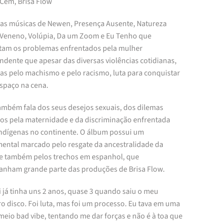
 Cem, Brisa Flow
ras músicas de Newen, Presença Ausente, Natureza
 Veneno, Volúpia, Da um Zoom e Eu Tenho que
ratam os problemas enfrentados pela mulher
ndente que apesar das diversas violências cotidianas,
as pelo machismo e pelo racismo, luta para conquistar
espaço na cena.
também fala dos seus desejos sexuais, dos dilemas
os pela maternidade e da discriminação enfrentada
indígenas no continente. O álbum possui um
mental marcado pelo resgate da ancestralidade da
a e também pelos trechos em espanhol, que
nham grande parte das produções de Brisa Flow.
 já tinha uns 2 anos, quase 3 quando saiu o meu
o disco. Foi luta, mas foi um processo. Eu tava em uma
eio bad vibe, tentando me dar forças e não é à toa que