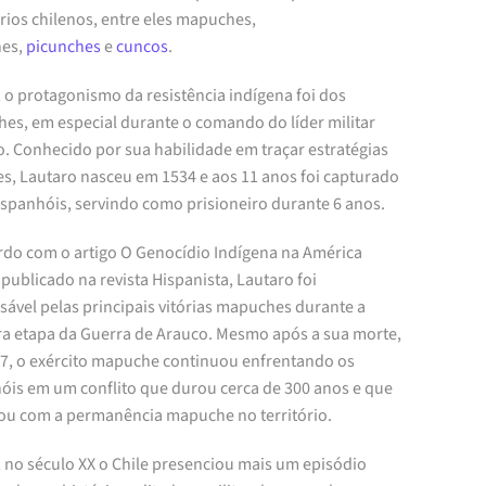
rios chilenos, entre eles mapuches,
hes,
picunches
e
cuncos
.
 o protagonismo da resistência indígena foi dos
es, em especial durante o comando do líder militar
o. Conhecido por sua habilidade em traçar estratégias
es, Lautaro nasceu em 1534 e aos 11 anos foi capturado
espanhóis, servindo como prisioneiro durante 6 anos.
rdo com o artigo O Genocídio Indígena na América
 publicado na revista Hispanista, Lautaro foi
sável pelas principais vitórias mapuches durante a
ra etapa da Guerra de Arauco. Mesmo após a sua morte,
7, o exército mapuche continuou enfrentando os
óis em um conflito que durou cerca de 300 anos e que
ou com a permanência mapuche no território.
 no século XX o Chile presenciou mais um episódio