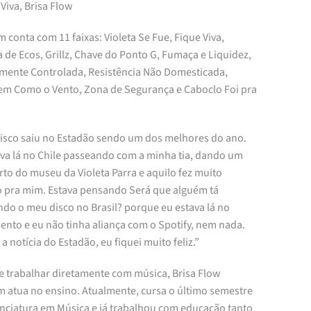
 Viva, Brisa Flow
 conta com 11 faixas: Violeta Se Fue, Fique Viva,
de Ecos, Grillz, Chave do Ponto G, Fumaça e Liquidez,
mente Controlada, Resistência Não Domesticada,
em Como o Vento, Zona de Segurança e Caboclo Foi pra
isco saiu no Estadão sendo um dos melhores do ano.
ava lá no Chile passeando com a minha tia, dando um
rto do museu da Violeta Parra e aquilo fez muito
o pra mim. Estava pensando Será que alguém tá
ndo o meu disco no Brasil? porque eu estava lá no
ento e eu não tinha aliança com o Spotify, nem nada.
u a notícia do Estadão, eu fiquei muito feliz.”
e trabalhar diretamente com música, Brisa Flow
 atua no ensino. Atualmente, cursa o último semestre
enciatura em Música e já trabalhou com educação tanto