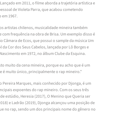
 Lançado em 2011, o filme aborda a trajetória artística e
 pessoal de Violeta Parra, que acabou cometendo
o em 1967.
os artistas chilenos, musicalidade mineira também
e com frequência na obra de Brisa. Um exemplo disso é
ão Câmara de Ecos, que possui o sample da música Um
ol da Cor dos Seus Cabelos, lançada por Lô Borges e
 Nascimento em 1972, no álbum Clube da Esquina.
sto muito da cena mineira, porque eu acho que é um
e é muito único, principalmente o rap mineiro.”
o Pereira Marques, mais conhecido por Djonga, é um
incipais expoentes do rap mineiro. Com os seus três
de estúdio, Heresia (2017), O Menino que Queria ser
2018) e Ladrão (2019), Djonga alcançou uma posição de
ue no rap, sendo um dos principais nome do gênero no