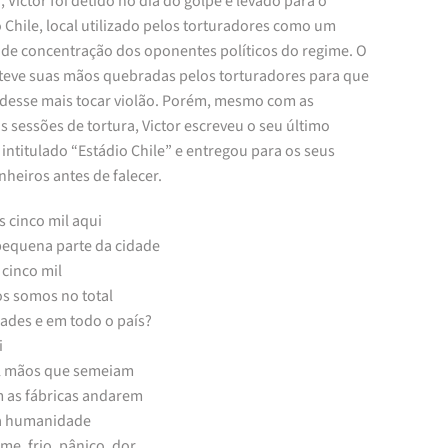
, Victor foi detido no dia do golpe e levado para o
 Chile, local utilizado pelos torturadores como um
de concentração dos oponentes políticos do regime. O
a teve suas mãos quebradas pelos torturadores para que
desse mais tocar violão. Porém, mesmo com as
s sessões de tortura, Victor escreveu o seu último
ntitulado “Estádio Chile” e entregou para os seus
heiros antes de falecer.
 cinco mil aqui
pequena parte da cidade
cinco mil
s somos no total
dades e em todo o país?
i
l mãos que semeiam
m as fábricas andarem
a humanidade
e, frio, pânico, dor