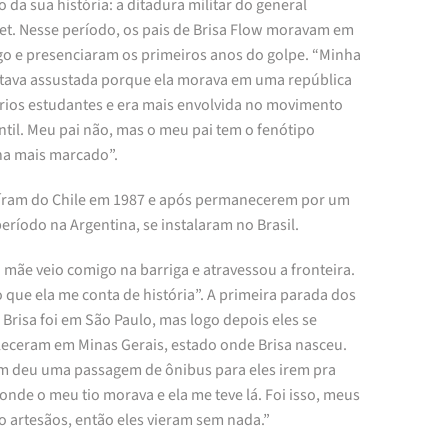
o da sua história: a ditadura militar do general
et. Nesse período, os pais de Brisa Flow moravam em
go e presenciaram os primeiros anos do golpe. “Minha
tava assustada porque ela morava em uma república
rios estudantes e era mais envolvida no movimento
til. Meu pai não, mas o meu pai tem o fenótipo
na mais marcado”.
aíram do Chile em 1987 e após permanecerem por um
eríodo na Argentina, se instalaram no Brasil.
mãe veio comigo na barriga e atravessou a fronteira.
o que ela me conta de história”. A primeira parada dos
 Brisa foi em São Paulo, mas logo depois eles se
leceram em Minas Gerais, estado onde Brisa nasceu.
m deu uma passagem de ônibus para eles irem pra
onde o meu tio morava e ela me teve lá. Foi isso, meus
o artesãos, então eles vieram sem nada.”