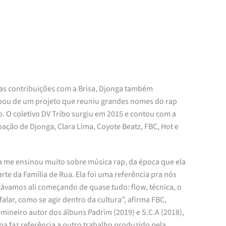
as contribuições com a Brisa, Djonga também
ipou de um projeto que reuniu grandes nomes do rap
. O coletivo DV Tribo surgiu em 2015 e contou com a
pação de Djonga, Clara Lima, Coyote Beatz, FBC, Hot e
sa me ensinou muito sobre música rap, da época que ela
arte da Família de Rua. Ela foi uma referência pra nós
távamos ali começando de quase tudo: flow, técnica, o
falar, como se agir dentro da cultura”, afirma FBC,
mineiro autor dos álbuns Padrim (2019) e S.C.A (2018),
pa faz referência a outro trabalho produzido pela