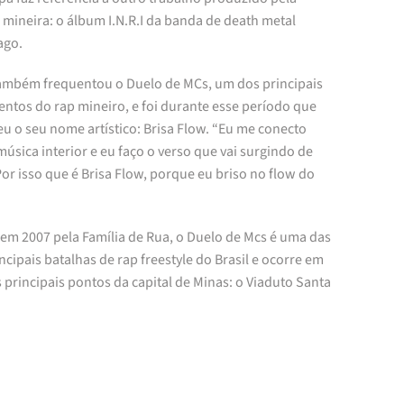
mineira: o álbum I.N.R.I da banda de death metal
ago.
também frequentou o Duelo de MCs, um dos principais
ntos do rap mineiro, e foi durante esse período que
u o seu nome artístico: Brisa Flow. “Eu me conecto
úsica interior e eu faço o verso que vai surgindo de
Por isso que é Brisa Flow, porque eu briso no flow do
 em 2007 pela Família de Rua, o Duelo de Mcs é uma das
ncipais batalhas de rap freestyle do Brasil e ocorre em
principais pontos da capital de Minas: o Viaduto Santa
.