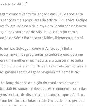
o se chama assim.”
vagem como o Vento foi lançado em 2018 e apresenta
 canções mais populares da artista: Fique Viva. O clipe
ca foi gravado na aldeia Yvy Pora, localizada no bairro
aguá, na zona oeste de São Paulo, e contou com a
pação de Sônia Barbosa Ara Mirim, liderança guarani.
o eu fiz o Selvagem como o Vento, eu já tinha
ido a mexer nos programas, já tinha aprendido a me
, era uma mulher mais madura, e vi que ser mãe tinha
zido muita coisa, muito Newen. Então ele vem com esse
so: ganhei a força e agora ninguém me domestica.”
 foi lançado após a eleição do atual presidente da
ica, Jair Bolsonaro, e devido a esse momento, uma das
ens centrais do disco é a lembrança de que a América
é um território de lutas e resistências desde o período