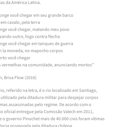
ias da América Latina.
 longe você chegar em seu grande barco
em cavalo, pela terra
longe você chegar, matando meu povo
zando outro, fogo contra flecha
longe você chegar em tanques de guerra
n la moneda, no mapocho corpos
erto você chegar
s vermelhas na comunidade, anunciando mortos”
, Brisa Flow (2016)
, referido na letra, é o rio localizado em Santiago,
 utilizado pela ditadura militar para despejar corpos
timas assassinadas pelo regime. De acordo com o
io oficial entregue pela Comissão Valech em 2011,
 o governo Pinochet mais de 40.000 civis foram vítimas
ência promovida pela ditadura chilena.