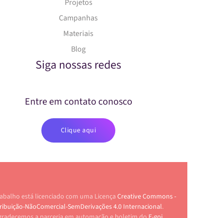
Projetos
Campanhas
Materiais
Blog
Siga nossas redes
Entre em contato conosco
Clique aqui
rabalho está licenciado com uma Licença
Creative Commons -
ribuição-NãoComercial-SemDerivações 4.0 Internacional
.
gradecemos a parceria em automação e boletim do
E-goi