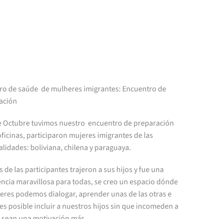
Skip to main content
ro de saúde de mulheres imigrantes: Encuentro de
ación
de Octubre tuvimos nuestro encuentro de preparación
oficinas, participaron mujeres imigrantes de las
lidades: boliviana, chilena y paraguaya.
 de las participantes trajeron a sus hijos y fue una
encia maravillosa para todas, se creo un espacio dónde
jeres podemos dialogar, aprender unas de las otras e
s posible incluir a nuestros hijos sin que incomeden a
y sean una motivación más.