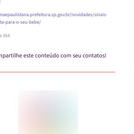
:
/maepaulistana.prefeitura.sp.gov.br/novidades/sinais-
rta-para-o-seu-bebe/
s 354
partilhe este conteúdo com seu contatos!