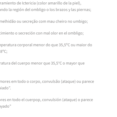
miento de Ictericia (color amarillo de la piel),
ndo la región del ombligo o los brazos y las piernas;
rmelhidão ou secreção com mau cheiro no umbigo;
imiento o secreción con mal olor en el ombligo;
mperatura corporal menor do que 35,5ºC ou maior do
,8ºC;
atura del cuerpo menor que 35,5°C o mayor que
emores em todo o corpo, convulsão (ataque) ou parece
iado”.
res en todo el cuerpop, convulsión (ataque) o parece
ayado”