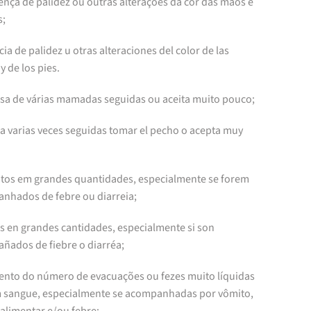
ença de palidez ou outras alterações da cor das mãos e
s;
ia de palidez u otras alteraciones del color de las
 de los pies.
usa de várias mamadas seguidas ou aceita muito pouco;
a varias veces seguidas tomar el pecho o acepta muy
itos em grandes quantidades, especialmente se forem
nhados de febre ou diarreia;
s en grandes cantidades, especialmente si son
ñados de fiebre o diarréa;
ento do número de evacuações ou fezes muito líquidas
 sangue, especialmente se acompanhadas por vômito,