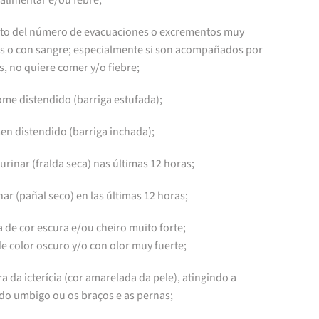
alimentar e/ou febre;
o del número de evacuaciones o excrementos muy
os o con sangre; especialmente si son acompañados por
, no quiere comer y/o fiebre;
ome distendido (barriga estufada);
n distendido (barriga inchada);
urinar (fralda seca) nas últimas 12 horas;
nar (pañal seco) en las últimas 12 horas;
a de cor escura e/ou cheiro muito forte;
e color oscuro y/o con olor muy fuerte;
ra da icterícia (cor amarelada da pele), atingindo a
 do umbigo ou os braços e as pernas;