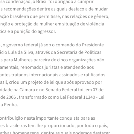
sa condenação, o Brasil foi obrigado a cumprir
s recomendações dentre as quais destaco a de mudar
lação brasileira que permitisse, nas relações de gênero,
enção e proteção da mulher em situação de violência
ica e a punição do agressor.
m, o governo federal já sob o comando do Presidente
ácio Lula da Silva, através da Secretaria de Políticas
as para Mulheres parceira de cinco organizações não
amentais, renomados juristas e atendendo aos
ntes tratados internacionais assinados e ratificados
asil, criou um projeto de lei que após aprovado por
idade na Câmara e no Senado Federal foi, em 07 de
de 2006 , transformado como Lei Federal 11340 - Lei
da Penha.
contribuição nesta importante conquista para as
s brasileiras tem lhe proporcionado, por todo o país,
icativas homenagens, dentre as quais podemos destacar