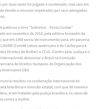
o por duas vezes foi julgado e condenado, mas saiu em
ade devido a recursos impetrados por seus advogados
esa.
 publicou o livro “Sobrevivi... Posso Contar”
tado em novembro de 2010, pela editora Armazém da
a) que em 1998 serviu de instrumento para, em parceria
CLADEM (Comitê Latino-americano e do Caribe para a
dos Direitos da Mulher) e CEJIL (Centro pela Justiça e o
 Internacional) denunciar o Brasil na Comissão
mericana de Direitos Humanos da Organização dos
s Americanos OEA.
enuncia resultou na condenação internacional do
 pela tolerância e omissão estatal, com que de maneira
tica, eram tratados pela justiça brasileira, os casos de
ia contra a mulher.