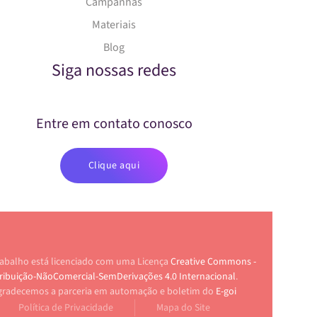
Campanhas
Materiais
Blog
Siga nossas redes
Entre em contato conosco
Clique aqui
rabalho está licenciado com uma Licença
Creative Commons -
ribuição-NãoComercial-SemDerivações 4.0 Internacional
.
gradecemos a parceria em automação e boletim do
E-goi
Política de Privacidade
Mapa do Site