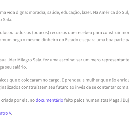
 vida digna: moradia, saúde, educação, lazer. Na América do Sul, 
o Sala.
olocou todos os (poucos) recursos que recebeu para construir mora
comum pega o mesmo dinheiro do Estado e separa uma boa parte pa
sua líder Milagro Sala, fez uma escolha: ser um mero representant
a seu salário.
os que o colocaram no cargo. E prendeu a mulher que não enrique
nalizados construíssem seu futuro ao invés de se contentar com a
 criada por ela, no
documentário
feito pelos humanistas Magali Buj
atro V
.
‬