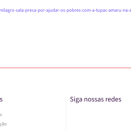
ilagro-sala-presa-por-ajudar-os-pobres-com-a-tupac-amaru-na-a
s
Siga nossas redes
s
Ação