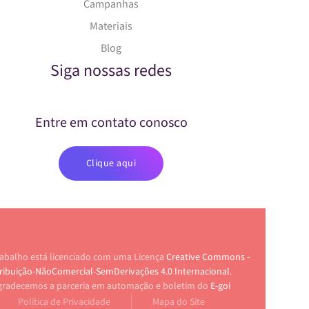
Campanhas
Materiais
Blog
Siga nossas redes
Entre em contato conosco
Clique aqui
rabalho está licenciado com uma Licença
Creative Commons -
ribuição-NãoComercial-SemDerivações 4.0 Internacional
.
gradecemos a parceria em automação e boletim do
E-goi
Política de Privacidade
Mapa do Site