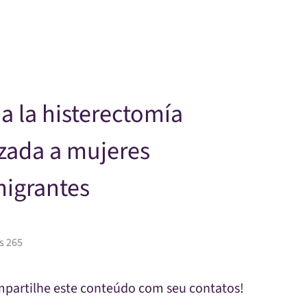
Skip to main content
a la histerectomía
zada a mujeres
migrantes
s 265
partilhe este conteúdo com seu contatos!